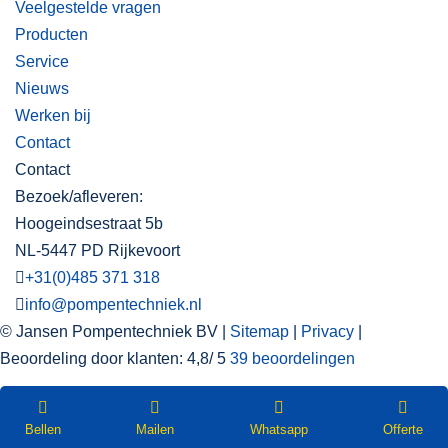
Veelgestelde vragen
Producten
Service
Nieuws
Werken bij
Contact
Contact
Bezoek/afleveren:
Hoogeindsestraat 5b
NL-5447 PD Rijkevoort
+31(0)485 371 318
info@pompentechniek.nl
© Jansen Pompentechniek BV |
Sitemap
|
Privacy
|
Beoordeling
door klanten:
4,8
/
5
39
beoordelingen
WEBSHOP
Nieuwsbrief
Bellen
Mailen
Whatsapp
Offerte