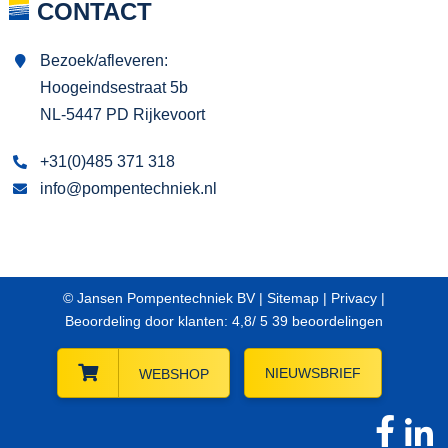
CONTACT
Bezoek/afleveren:
Hoogeindsestraat 5b
NL-5447 PD Rijkevoort
+31(0)485 371 318
info@pompentechniek.nl
© Jansen Pompentechniek BV |
Sitemap
|
Privacy
|
Beoordeling
door klanten:
4,8
/
5
39
beoordelingen
NIEUWSBRIEF
WEBSHOP