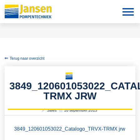
Terug naar overzicht
3849_120601053022_CAT
TRMX JRW
Sales
10 september 2015
3849_120601053022_Catalogo_TRVX-TRMX jrw