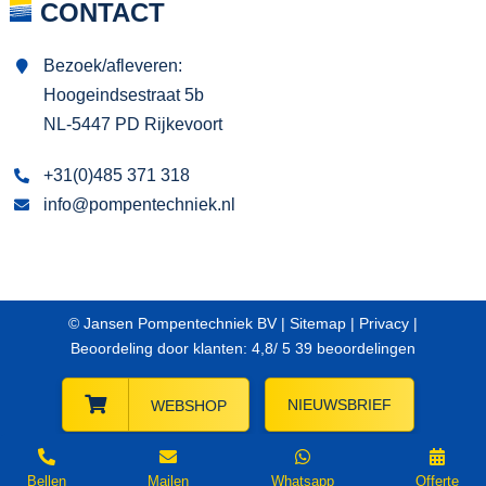
CONTACT
Bezoek/afleveren:
Hoogeindsestraat 5b
NL-5447 PD Rijkevoort
+31(0)485 371 318
info@pompentechniek.nl
© Jansen Pompentechniek BV |
Sitemap
|
Privacy
|
Beoordeling
door klanten:
4,8
/
5
39
beoordelingen
NIEUWSBRIEF
WEBSHOP
Bellen
Mailen
Whatsapp
Offerte