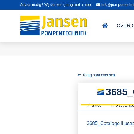
Advies nodig? Wij denken graag met u mee:
info@pompentechni
OVER 
Terug naar overzicht
3685_
Sales
9 septemb
3685_Catalogo illustr