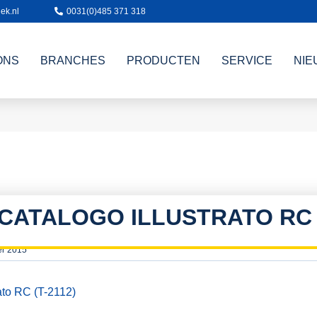
ek.nl
0031(0)485 371 318
ONS
BRANCHES
PRODUCTEN
SERVICE
NIE
CATALOGO ILLUSTRATO RC (
er 2015
ato RC (T-2112)