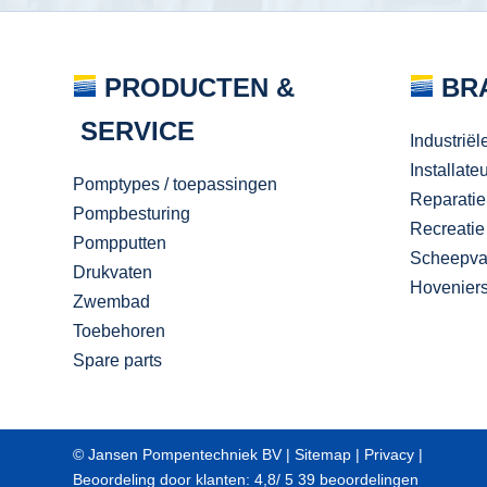
PRODUCTEN &
BR
SERVICE
Industriël
Installate
Pomptypes / toepassingen
Reparatie
Pompbesturing
Recreatie
Pompputten
Scheepva
Drukvaten
Hovenier
Zwembad
Toebehoren
Spare parts
© Jansen Pompentechniek BV |
Sitemap
|
Privacy
|
Beoordeling
door klanten:
4,8
/
5
39
beoordelingen