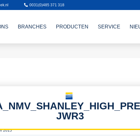
ek.nl
0031(0)485 371 318
ONS
BRANCHES
PRODUCTEN
SERVICE
NIE
A_NMV_SHANLEY_HIGH_PR
JWR3
er 2015