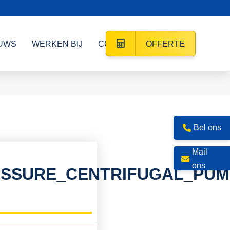
UWS
WERKEN BIJ
CONTACT
OFFERTE
Bel ons
Mail
ons
ESSURE_CENTRIFUGAL_PUM