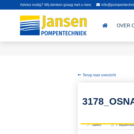
Advies nodig? Wij denken graag met u mee:
info@pompentechni
OVER 
Terug naar overzicht
3178_OSN
Sales
7 septemb