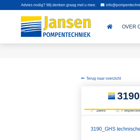
Advies nodig? Wij denken graag met u mee:
info@pompentechni
OVER 
Terug naar overzicht
319
Sales
7 septemb
3190_GHS technische 