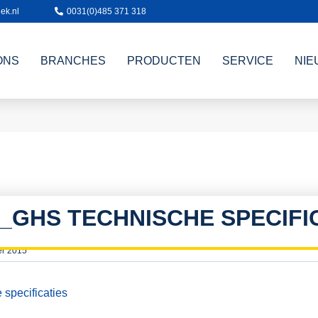
ek.nl
0031(0)485 371 318
ONS
BRANCHES
PRODUCTEN
SERVICE
NIE
0_GHS TECHNISCHE SPECIFI
er 2015
specificaties