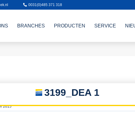
ek.nl
0031(0)485 371 318
ONS
BRANCHES
PRODUCTEN
SERVICE
NIE
3199_DEA 1
er 2015