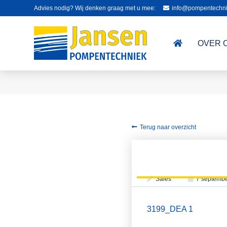
Advies nodig? Wij denken graag met u mee:
info@pompentechni
OVER 
Terug naar overzicht
Sales
7 septemb
3199_DEA 1