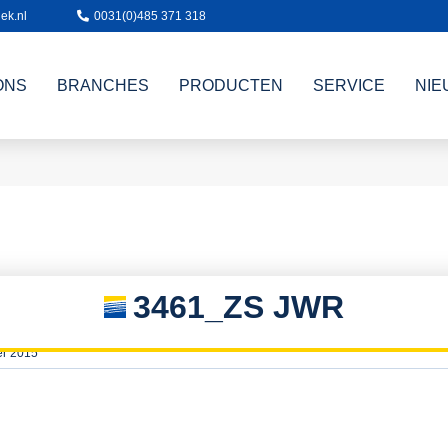
ek.nl
0031(0)485 371 318
ONS
BRANCHES
PRODUCTEN
SERVICE
NIE
3461_ZS JWR
er 2015