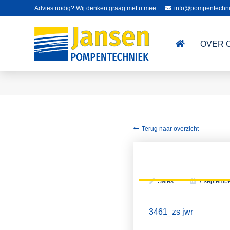
Advies nodig? Wij denken graag met u mee:
info@pompentechni
OVER 
Terug naar overzicht
Sales
7 septemb
3461_zs jwr