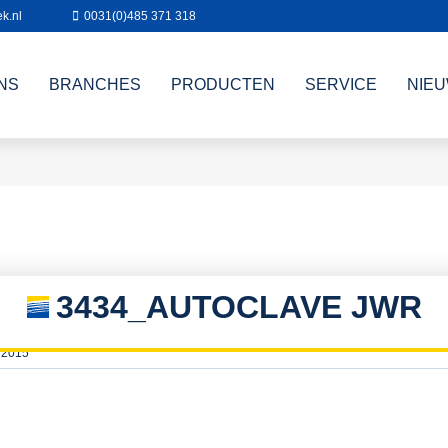
k.nl
0031(0)485 371 318
NS
BRANCHES
PRODUCTEN
SERVICE
NIE
3434_AUTOCLAVE JWR
 2015