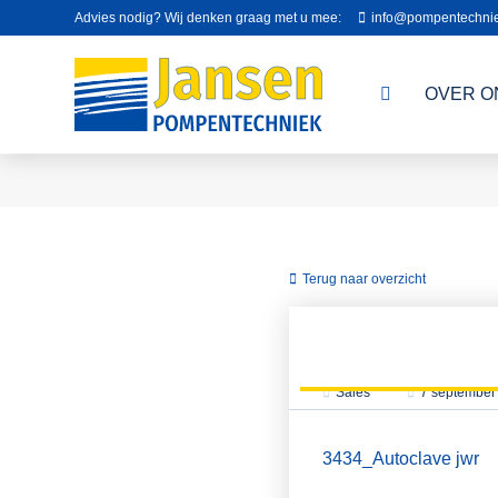
Advies nodig? Wij denken graag met u mee:
info@pompentechnie
OVER O
Terug naar overzicht
Sales
7 september
3434_Autoclave jwr