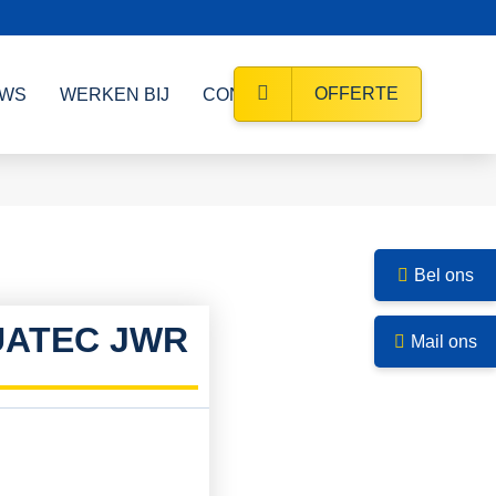
OFFERTE
UWS
WERKEN BIJ
CONTACT
Bel ons
UATEC JWR
Mail ons