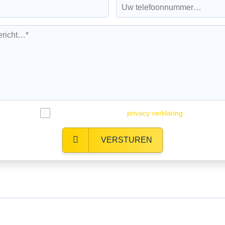
Ik ga akkoord met de
privacy verklaring
.
VERSTUREN