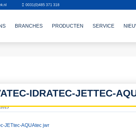
k.nl
0031(0)485 371 318
NS
BRANCHES
PRODUCTEN
SERVICE
NIE
VATEC-IDRATEC-JETTEC-AQ
 2015
c-JETtec-AQUAtec jwr