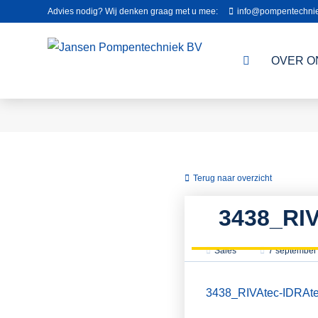
Advies nodig? Wij denken graag met u mee:
info@pompentechnie
OVER O
Terug naar overzicht
3438_RI
Sales
7 september
3438_RIVAtec-IDRAte