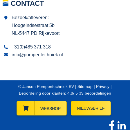
CONTACT
Bezoek/afleveren:
Hoogeindsestraat 5b
NL-5447 PD Rijkevoort
+31(0)485 371 318
info@pompentechniek.nl
© Jansen Pompentechniek BV |
Sitemap
|
Privacy
|
Beoordeling
door klanten:
4,8
/
5
39
beoordelingen
NIEUWSBRIEF
WEBSHOP