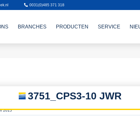
ek.nl
0031(0)485 371 318
ONS
BRANCHES
PRODUCTEN
SERVICE
NIE
3751_CPS3-10 JWR
er 2015