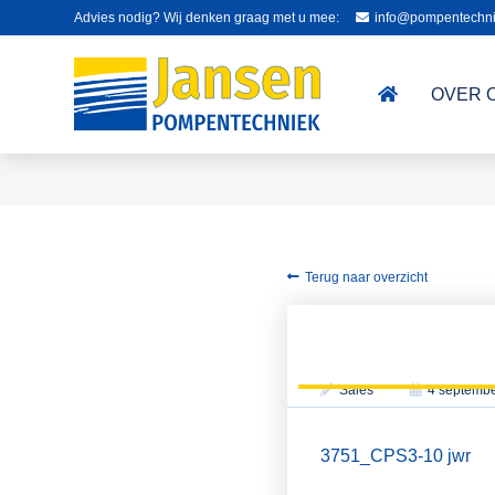
Advies nodig? Wij denken graag met u mee:
info@pompentechni
OVER 
Terug naar overzicht
Sales
4 septemb
3751_CPS3-10 jwr