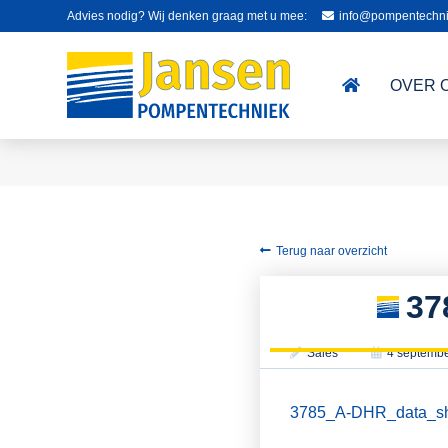
Advies nodig? Wij denken graag met u mee:
info@pompentechni
OVER 
Terug naar overzicht
37
Sales
4 septemb
3785_A-DHR_data_sh