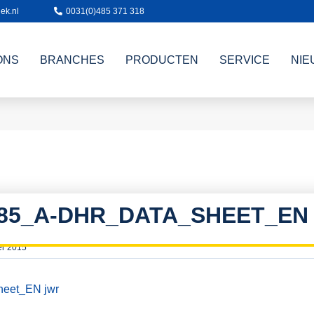
ek.nl
0031(0)485 371 318
ONS
BRANCHES
PRODUCTEN
SERVICE
NIE
85_A-DHR_DATA_SHEET_EN
er 2015
eet_EN jwr