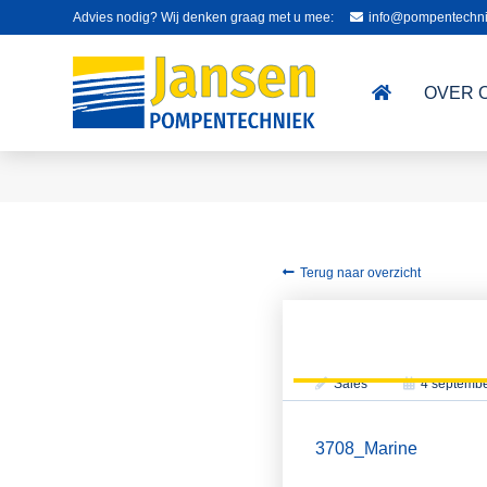
Advies nodig? Wij denken graag met u mee:
info@pompentechni
OVER 
Terug naar overzicht
Sales
4 septemb
3708_Marine