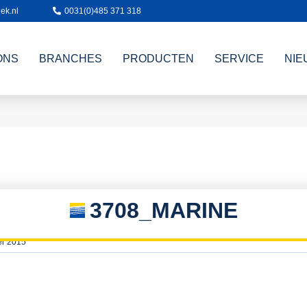
ek.nl
0031(0)485 371 318
ONS
BRANCHES
PRODUCTEN
SERVICE
NIE
3708_MARINE
er 2015