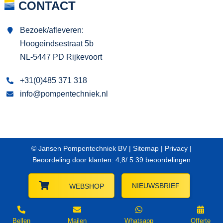
CONTACT
Bezoek/afleveren:
Hoogeindsestraat 5b
NL-5447 PD Rijkevoort
+31(0)485 371 318
info@pompentechniek.nl
© Jansen Pompentechniek BV |
Sitemap
|
Privacy
|
Beoordeling
door klanten:
4,8
/
5
39
beoordelingen
NIEUWSBRIEF
WEBSHOP
Bellen
Mailen
Whatsapp
Offerte