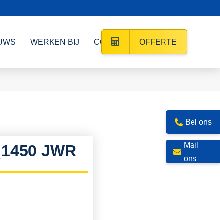
UWS
WERKEN BIJ
CONTACT
OFFERTE
Bel ons
Mail
_1450 JWR
ons