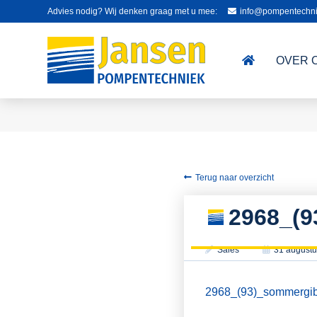
Advies nodig? Wij denken graag met u mee:
info@pompentechni
OVER 
Terug naar overzicht
2968_(
Sales
31 augustu
2968_(93)_sommergib