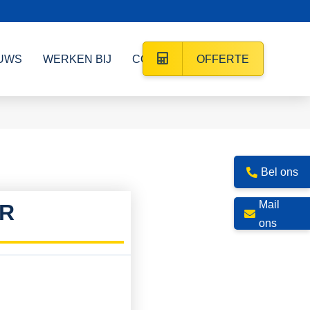
UWS
WERKEN BIJ
CONTACT
OFFERTE
Bel ons
Mail
WR
ons