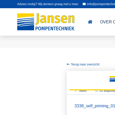
Advies nodig? Wij denken graag met u mee:
info@pompentechni
OVER 
Terug naar overzicht
Sales
31 augustu
3338_self_priming_01