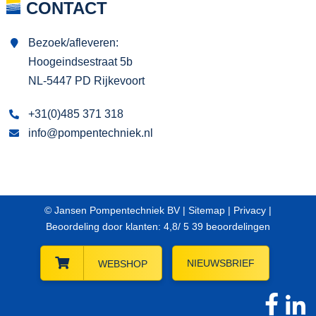
CONTACT
Bezoek/afleveren:
Hoogeindsestraat 5b
NL-5447 PD Rijkevoort
+31(0)485 371 318
info@pompentechniek.nl
© Jansen Pompentechniek BV |
Sitemap
|
Privacy
|
Beoordeling
door klanten:
4,8
/
5
39
beoordelingen
NIEUWSBRIEF
WEBSHOP