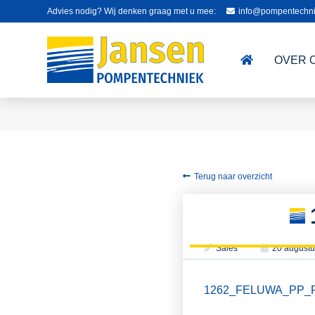
Advies nodig? Wij denken graag met u mee:
info@pompentechni
OVER 
Terug naar overzicht
Sales
20 augustu
1262_FELUWA_PP_FT