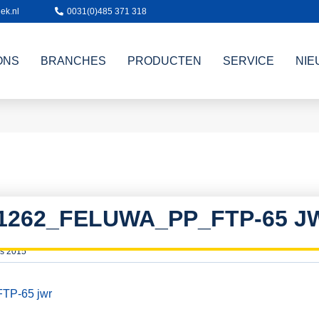
ek.nl
0031(0)485 371 318
ONS
BRANCHES
PRODUCTEN
SERVICE
NIE
1262_FELUWA_PP_FTP-65 J
s 2015
P-65 jwr