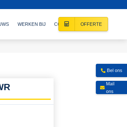
UWS
WERKEN BIJ
CONTACT
OFFERTE
Bel ons
Mail
WR
ons