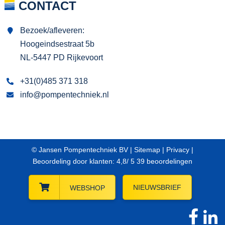
CONTACT
Bezoek/afleveren:
Hoogeindsestraat 5b
NL-5447 PD Rijkevoort
+31(0)485 371 318
info@pompentechniek.nl
© Jansen Pompentechniek BV |
Sitemap
|
Privacy
|
Beoordeling
door klanten:
4,8
/
5
39
beoordelingen
NIEUWSBRIEF
WEBSHOP