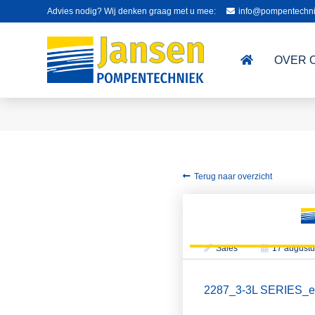
Advies nodig? Wij denken graag met u mee:
info@pompentechni
OVER 
Terug naar overzicht
Sales
17 augustu
2287_3-3L SERIES_