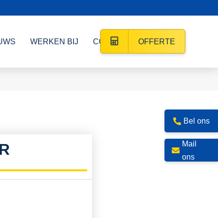
UWS
WERKEN BIJ
CONTACT
OFFERTE
Bel ons
Mail
WR
ons