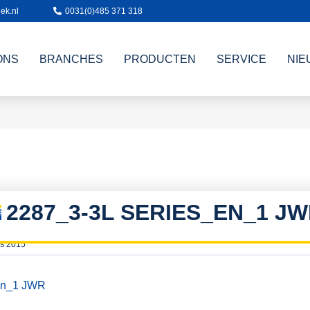
ek.nl
0031(0)485 371 318
ONS
BRANCHES
PRODUCTEN
SERVICE
NIE
2287_3-3L SERIES_EN_1 J
s 2015
en_1 JWR