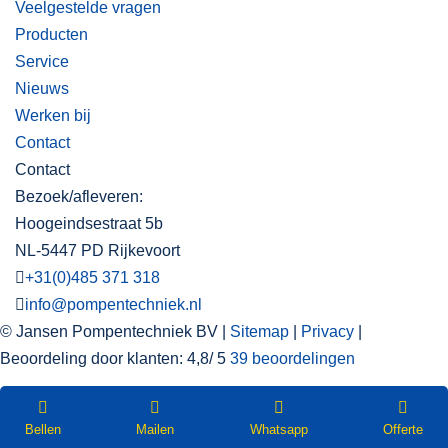
Veelgestelde vragen
Producten
Service
Nieuws
Werken bij
Contact
Contact
Bezoek/afleveren:
Hoogeindsestraat 5b
NL-5447 PD Rijkevoort
+31(0)485 371 318
info@pompentechniek.nl
© Jansen Pompentechniek BV |
Sitemap
|
Privacy
|
Beoordeling
door klanten:
4,8
/
5
39
beoordelingen
WEBSHOP
Nieuwsbrief
Bellen
Mailen
Whatsapp
Offerte