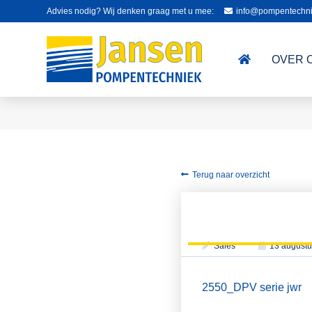
Advies nodig? Wij denken graag met u mee:
info@pompentechni
OVER 
Terug naar overzicht
Sales
13 augustu
2550_DPV serie jwr