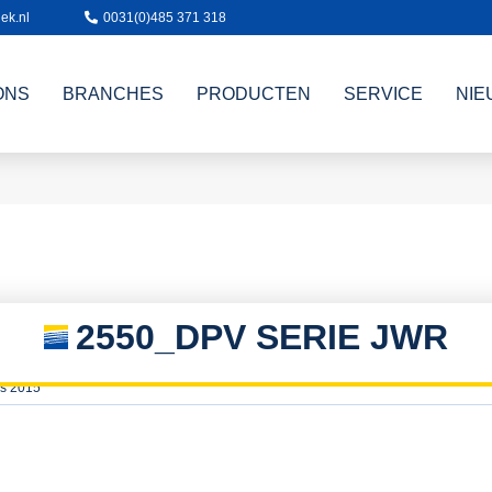
ek.nl
0031(0)485 371 318
ONS
BRANCHES
PRODUCTEN
SERVICE
NIE
2550_DPV SERIE JWR
s 2015