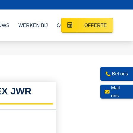
UWS
WERKEN BIJ
CONTACT
OFFERTE
Bel ons
Mail
EX JWR
ons