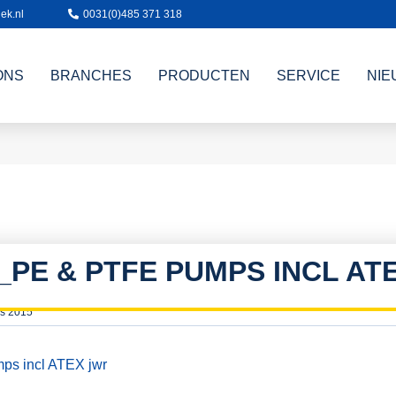
ek.nl
0031(0)485 371 318
ONS
BRANCHES
PRODUCTEN
SERVICE
NIE
_PE & PTFE PUMPS INCL AT
s 2015
s incl ATEX jwr