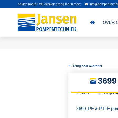
Advies nodig? Wij denken graag met u mee:
info@pompentechni
OVER 
Terug naar overzicht
3699
Sales
12 augustu
3699_PE & PTFE pump