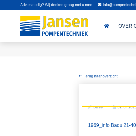
Advies nodig? Wij denken graag met u mee:
info@pompentechni
OVER 
Terug naar overzicht
Sales
31 juli 201
1969_info Badu 21-40