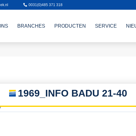
ek.nl
0031(0)485 371 318
ONS
BRANCHES
PRODUCTEN
SERVICE
NIE
1969_INFO BADU 21-40
5