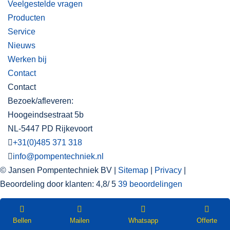
Veelgestelde vragen
Producten
Service
Nieuws
Werken bij
Contact
Contact
Bezoek/afleveren:
Hoogeindsestraat 5b
NL-5447 PD Rijkevoort
+31(0)485 371 318
info@pompentechniek.nl
© Jansen Pompentechniek BV |
Sitemap
|
Privacy
|
Beoordeling
door klanten:
4,8
/
5
39
beoordelingen
WEBSHOP
Nieuwsbrief
Bellen
Mailen
Whatsapp
Offerte