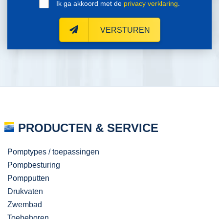
Ik ga akkoord met de
privacy verklaring
.
VERSTUREN
PRODUCTEN & SERVICE
Pomptypes / toepassingen
Pompbesturing
Pompputten
Drukvaten
Zwembad
Toebehoren