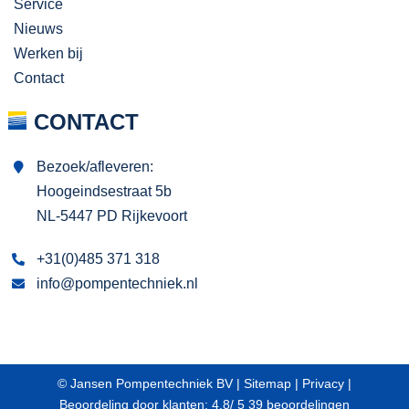
Service
Nieuws
Werken bij
Contact
CONTACT
Bezoek/afleveren:
Hoogeindsestraat 5b
NL-5447 PD Rijkevoort
+31(0)485 371 318
info@pompentechniek.nl
© Jansen Pompentechniek BV |
Sitemap
|
Privacy
|
Beoordeling
door klanten:
4,8
/
5
39
beoordelingen