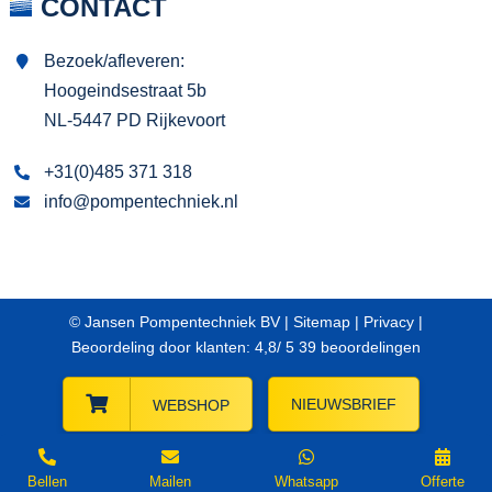
CONTACT
Bezoek/afleveren:
Hoogeindsestraat 5b
NL-5447 PD Rijkevoort
+31(0)485 371 318
info@pompentechniek.nl
© Jansen Pompentechniek BV |
Sitemap
|
Privacy
|
Beoordeling
door klanten:
4,8
/
5
39
beoordelingen
NIEUWSBRIEF
WEBSHOP
Bellen
Mailen
Whatsapp
Offerte