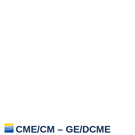
CME/CM – GE/DCME