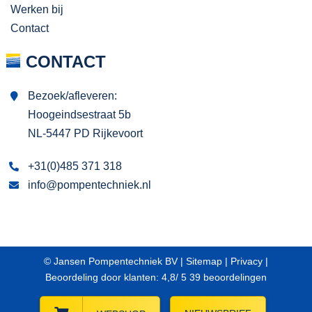
Werken bij
Contact
CONTACT
Bezoek/afleveren:
Hoogeindsestraat 5b
NL-5447 PD Rijkevoort
+31(0)485 371 318
info@pompentechniek.nl
© Jansen Pompentechniek BV |
Sitemap
|
Privacy
|
Beoordeling
door klanten:
4,8
/
5
39
beoordelingen