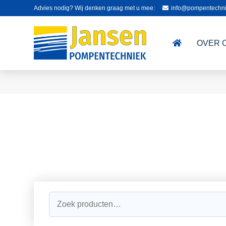
Advies nodig? Wij denken graag met u mee:
info@pompentechni
OVER 
Zoeken
naar: