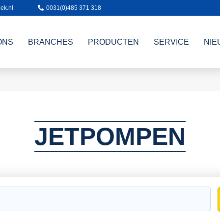
ek.nl
0031(0)485 371 318
ONS
BRANCHES
PRODUCTEN
SERVICE
NIE
JETPOMPEN