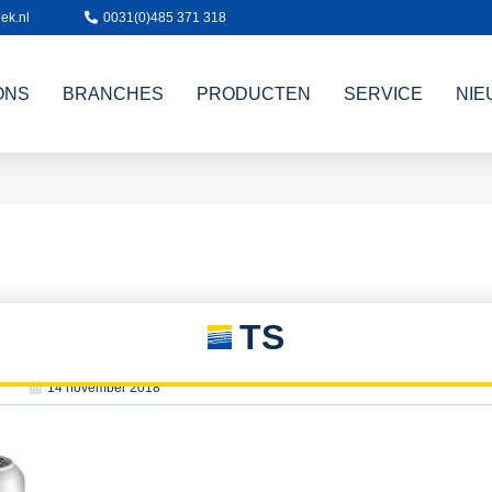
ek.nl
0031(0)485 371 318
ONS
BRANCHES
PRODUCTEN
SERVICE
NIE
TS
14 november 2018