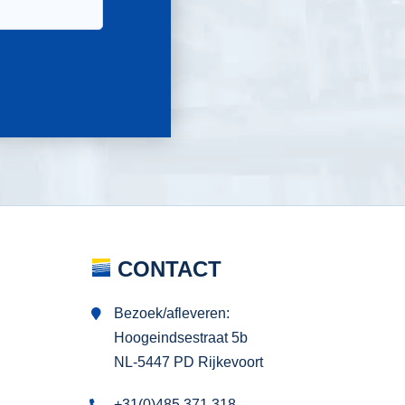
CONTACT
Bezoek/afleveren:
Hoogeindsestraat 5b
NL-5447 PD Rijkevoort
+31(0)485 371 318