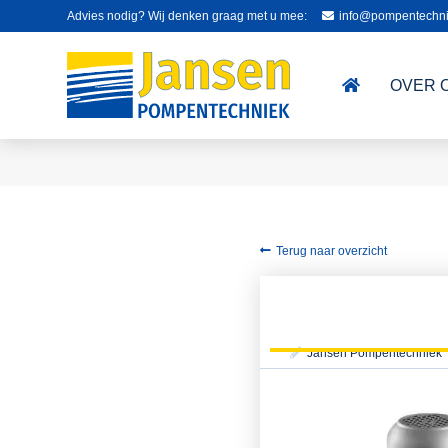
Advies nodig? Wij denken graag met u mee:
info@pompentechni
OVER 
Terug naar overzicht
Jansen Pompentechniek