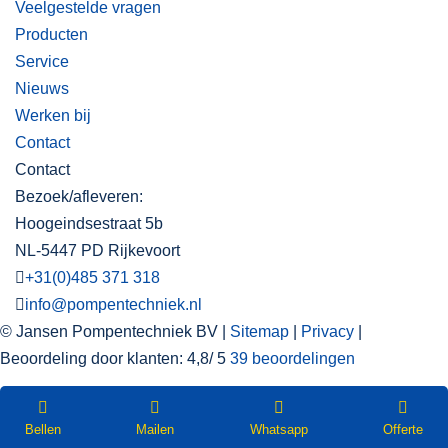
Veelgestelde vragen
Producten
Service
Nieuws
Werken bij
Contact
Contact
Bezoek/afleveren:
Hoogeindsestraat 5b
NL-5447 PD Rijkevoort
+31(0)485 371 318
info@pompentechniek.nl
© Jansen Pompentechniek BV |
Sitemap
|
Privacy
|
Beoordeling
door klanten:
4,8
/
5
39
beoordelingen
WEBSHOP
Nieuwsbrief
Bellen
Mailen
Whatsapp
Offerte