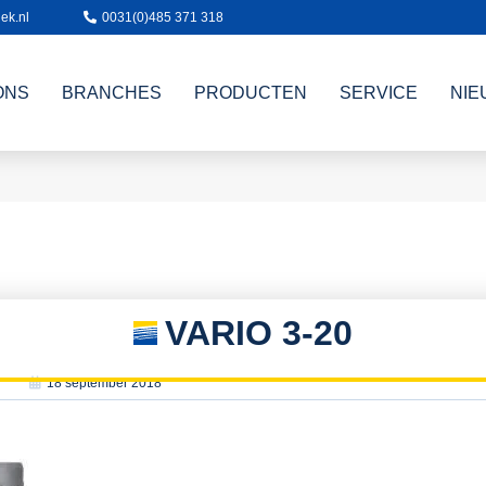
ek.nl
0031(0)485 371 318
ONS
BRANCHES
PRODUCTEN
SERVICE
NIE
VARIO 3-20
18 september 2018