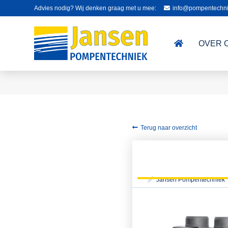
Advies nodig? Wij denken graag met u mee:
info@pompentechni
OVER 
Terug naar overzicht
Jansen Pompentechniek