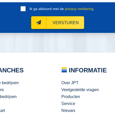
Ik ga akkoord met de
privacy verklaring
.
VERSTUREN
ANCHES
INFORMATIE
e bedrijven
Over JPT
urs
Veelgestelde vragen
bedrijven
Producten
Service
art
Nieuws