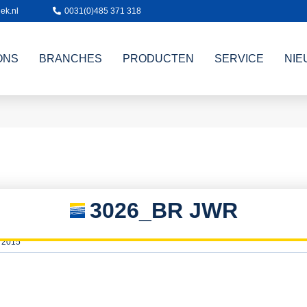
ek.nl
0031(0)485 371 318
ONS
BRANCHES
PRODUCTEN
SERVICE
NIE
3026_BR JWR
 2015