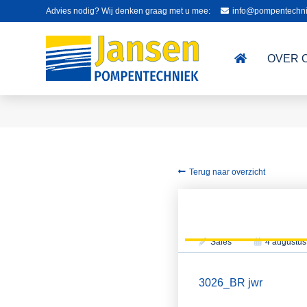
Advies nodig? Wij denken graag met u mee:
info@pompentechni
OVER 
Terug naar overzicht
Sales
4 augustus
3026_BR jwr